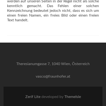
werden auf unseren Seiten in der Regel nicht als solche
kenntlich gemacht. Das Fehlen einer solchen
Kennzeichnung bedeutet jedoch nicht, dass es sich um
einen freien Namen, ein freies Bild oder einen freien
Text handelt.
Theresianumgasse 7, 1040 Wien, Österreich
vasco@fraunhofer.at
Zerif Lite
developed by
ThemeIsle